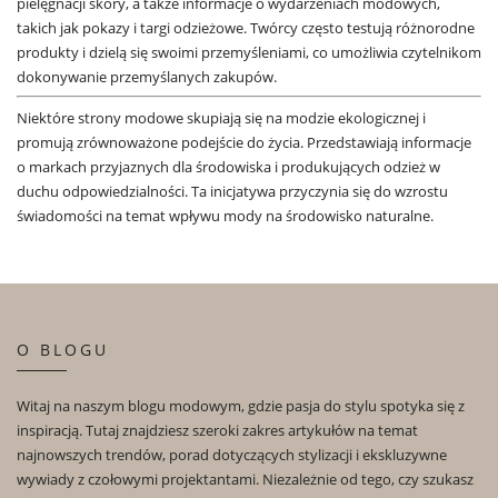
pielęgnacji skóry, a także informacje o wydarzeniach modowych,
takich jak pokazy i targi odzieżowe. Twórcy często testują różnorodne
produkty i dzielą się swoimi przemyśleniami, co umożliwia czytelnikom
dokonywanie przemyślanych zakupów.
Niektóre strony modowe skupiają się na modzie ekologicznej i
promują zrównoważone podejście do życia. Przedstawiają informacje
o markach przyjaznych dla środowiska i produkujących odzież w
duchu odpowiedzialności. Ta inicjatywa przyczynia się do wzrostu
świadomości na temat wpływu mody na środowisko naturalne.
O BLOGU
Witaj na naszym blogu modowym, gdzie pasja do stylu spotyka się z
inspiracją. Tutaj znajdziesz szeroki zakres artykułów na temat
najnowszych trendów, porad dotyczących stylizacji i ekskluzywne
wywiady z czołowymi projektantami. Niezależnie od tego, czy szukasz